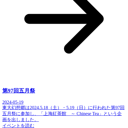
第97回五月祭
2024-05-19
東大幻想郷は2024.5.18（土）・5.19（日）に行われた第97回
五月祭に参加し、「上海紅茶館 ～ Chinese Tea」という企
画を出しました。
イベントを読む