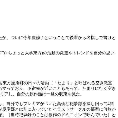
したが、ついに今年度修了ということで後輩から名指しで書けと
UT(+ちょっと大学東方)の活動の変遷やトレンドを自分の思い
も東方慶庵郷の日々の活動（「たまり」と呼ばれる空き教室
ハマっており、下宿先が近いこともあって、たまりに行く空き
クリアし、自分の原作熱は一旦の収束を見た。
し、自分でもプレミアがついた高価な祀爭録を探し回って4箱
が慶庵郷とは別に入っていたイラストサークルの部室に何故か
ぜ」（当時祀爭録のことは原作のドミニオンで呼んでいた）と