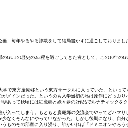
レ企画、毎年やるやる詐欺をして結局書かずに過ごしておりま
のGUTの歴史の2/3程を過ごしてきた者として、この10年のG
た大学で東方慶庵郷という東方サークルに入っていた。といって
のがメインだった。というのも入学当初の私は原作にどっぷり
甲斐あって秋頃には紅魔郷と妖々夢の2作品でルナティックを
熱が入ってしまう。もともと慶庵郷の交流会でやってどハマり
が少なくそんなにやっていなかった。しかし後期になり、自分
いうものその部室に入り浸り、誰かいれば「ドミニオンやろう