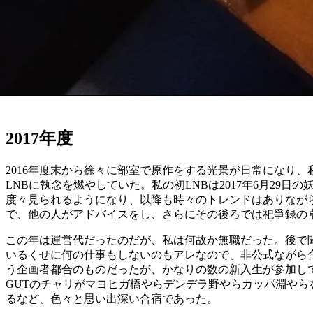
2017年度
2016年度末から徐々に部室で原作をする光景が日常になり、
LNBに執念を燃やしていた。私の初LNBは2017年6月29
度々見られるようになり、以降も時々のトレンドはありながら
で、他の人がアドバイスをし、さらにその後ろでは祀爭録の
この年は運営代だったのだが、私は何故か無職だった。後で聞
いるくせに何の仕事もしないのもアレなので、非公式ながら
う企画者都合のものだったが、かなりの数の新入生が参加し
GUTのチャリがマヨヒガ橋やらデンデラ野やらカッパ淵や
るなど、色々と思い出深い合宿であった。