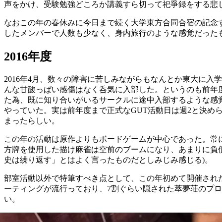
声をかけ、受験勉強どころか講義すら切って祀爭録をする悲
なおこの年の春休みに今日まで続く大学東方合同合宿の記念す
したメンバーで人数も少なく、身内旅行のような感覚だった
2016年度
2016年4月、数々の障害に苦しみながらもなんとか東大に
んな甘酸っぱい感傷はなく呑気に入部した。というのも前年
た為、既に知り合いがいるサークルに途中入部するような感
やっていた。実は前年度まで正式なGUT活動日は週2と決
まったらしい。
この年の活動は原作よりもボードゲームが中心であった。常
方牌を使用した描け麻雀は空前のブームになり、あまりに負
史は繰り返す」とはよく言ったものだとしみじみ感じる)。
部室活動以外で特筆すべき点として、この年初めて開催された
ーティングが流行っており、7割ぐらい隠された萃夢荘のプ
い。