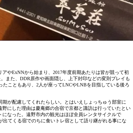
やExNNから始まり、2017年度前期あたりは皆が競って初
ていた。また、DDR原作や画面隠し、上下封印などの変則プレイも
たこともあり、2人が座ってLNCやLNBを目指している後ろ
。
に同期が配慮してくれたらしい。とはいえしょっちゅう部室に
遠野にした理由は慶庵郷の合宿で京都と諏訪は行っていたとい
トになった。遠野市内の観光はほぼ全員レンタサイクルで
が出てくる宿でのちに食いトレ宿として語り継がれる事にな