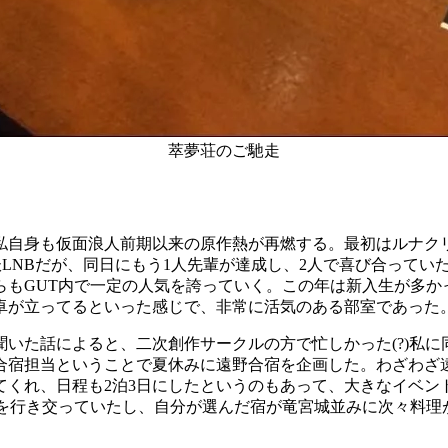
萃夢荘のご馳走
私自身も仮面浪人前期以来の原作熱が再燃する。最初はルナクリア
日の妖LNBだが、同日にもう1人先輩が達成し、2人で喜び合っ
もGUT内で一定の人気を誇っていく。この年は新入生が多かっ
卓が立ってるといった感じで、非常に活気のある部室であった
いた話によると、二次創作サークルの方で忙しかった(?)私
合宿担当ということで夏休みに遠野合宿を企画した。わざわざ
てくれ、日程も2泊3日にしたというのもあって、大きなイベン
らを行き交っていたし、自分が選んだ宿が竜宮城並みに次々料理