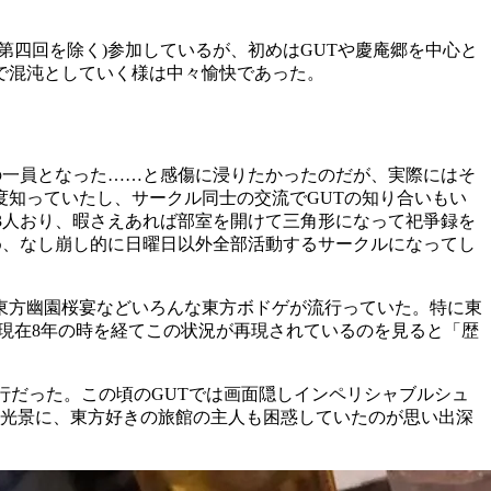
四回を除く)参加しているが、初めはGUTや慶庵郷を中心と
で混沌としていく様は中々愉快であった。
Tの一員となった……と感傷に浸りたかったのだが、実際にはそ
知っていたし、サークル同士の交流でGUTの知り合いもい
3人おり、暇さえあれば部室を開けて三角形になって祀爭録を
め、なし崩し的に日曜日以外全部活動するサークルになってし
東方幽園桜宴などいろんな東方ボドゲが流行っていた。特に東
現在8年の時を経てこの状況が再現されているのを見ると「歴
行だった。この頃のGUTでは画面隠しインペリシャブルシュ
な光景に、東方好きの旅館の主人も困惑していたのが思い出深