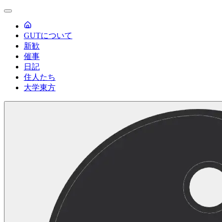
GUTについて
新歓
催事
日記
住人たち
大学東方