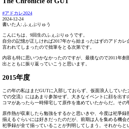
The Chronicle of GUT
#アドカレ2024
2024-12-24
書いた人:
ふぇぶりゅう
こんにちは、9回生のふぇぶりゅうです。
自分の記憶が正しければ2017年から始まったはずのアドカ
言われてしまったので拙筆をとる次第です。
内容も特に思いつかなかったのですが、最後なので2011年創部
出とともに振り返っていこうと思います。
2015年度
この年の私はまだGUTに入部しておらず、仮面浪人してい
での交流）にはあまり参加せず、大きなイベントに顔を出す
コマがあったら一時帰宅して原作を進めていたからだ。その
原作熱が収束したら勉強をするかと思いきや、今度は祀爭録
揃えるぐらいには好きだったのだが、前期は人を集める機会
祀爭録が全て揃っていることが判明してしまう。それからと