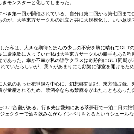
しきモンスターと化してしまった。
べき第一回が開催されている。自分は第二回から第七回まで(第
ものが、大学東方サークルの乱立と共に大規模化し、いい意味
入学した私は、大きな期待とほんの少しの不安を胸に晴れてGU
度に慶庵郷に入っていた私は大学東方サークルの勝手もある程度
覚であった。幸か不幸か私の語学クラスは奇跡的にGUT同期が
められていたらしいが、我々があまりにも頻繁に部室を開けるた
に人気のあった祀爭録を中心に、幻想郷闘乱記、東方独占録、
債が量産されるため、禁酒令ならぬ禁麻令が出たこともあった(
GUT合宿がある。行き先は愛知にある萃夢荘で一泊二日の旅
ロジェクターで酒を飲みながらインペリをとるというシュール